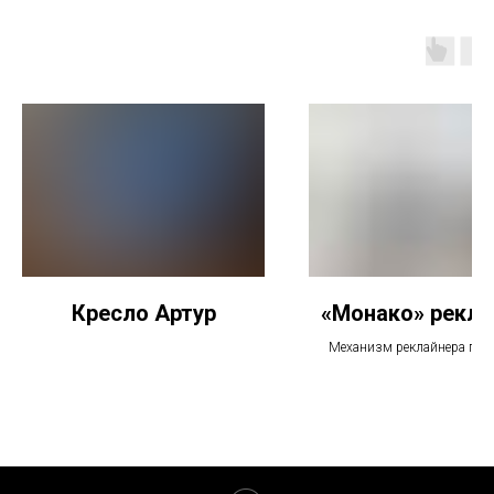
Кресло Артур
«Монако» рекла
Механизм реклайнера поз
настроить положение для о
полного расслабления
Мягкие подлокотники и под
плавными линиями - подче
современный стиль;
Модульная структура (возм
комбинировать элемент