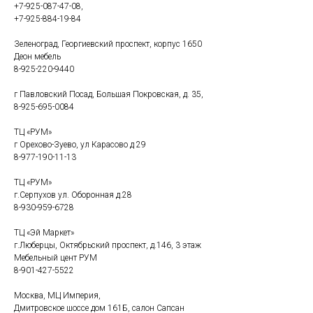
+7-925-087-47-08
,
+7-925-884-19-84
Зеленоград, Георгиевский проспект, корпус 1650
Деон мебель
8-925-220-9440
г Павловский Посад, Большая Покровская, д. 35,
8-925-695-0084
ТЦ «РУМ»
г Орехово-Зуево, ул Карасово д 29
8-977-190-11-13
ТЦ «РУМ»
г.Серпухов ул. Оборонная д.28
8-930-959-6728
ТЦ «Эй Маркет»
г.Люберцы, Октябрьский проспект, д.146, 3 этаж
Мебельный цент РУМ
8-901-427-5522
Москва, МЦ Империя,
Дмитровское шоссе дом 161Б, салон Сапсан