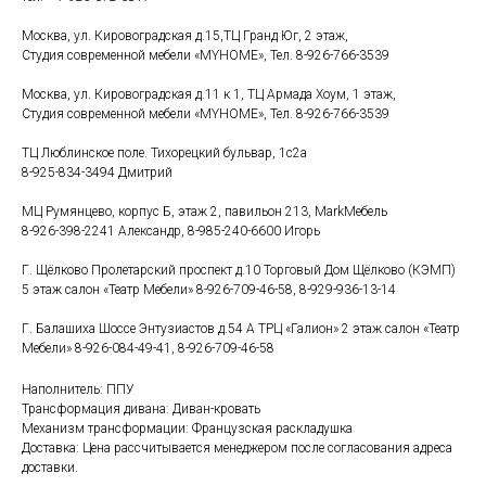
Москва, ул. Кировоградская д.15,ТЦ Гранд Юг, 2 этаж,
Студия современной мебели «MYHOME», Тел. 8-926-766-3539
Москва, ул. Кировоградская д.11 к 1, ТЦ Армада Хоум, 1 этаж,
Студия современной мебели «MYHOME», Тел. 8-926-766-3539
ТЦ Люблинское поле. Тихорецкий бульвар, 1с2а
8-925-834-3494 Дмитрий
МЦ Румянцево, корпус Б, этаж 2, павильон 213, MarkМебель
8-926-398-2241 Александр, 8-985-240-6600 Игорь
Г. Щёлково Пролетарский проспект д.10 Торговый Дом Щёлково (КЭМП)
5 этаж салон «Театр Мебели»
8-926-709-46-58
,
8-929-936-13-14
Г. Балашиха Шоссе Энтузиастов д.54 А ТРЦ «Галион» 2 этаж салон «Театр
Мебели»
8-926-084-49-41
,
8-926-709-46-58
Наполнитель: ППУ
Трансформация дивана: Диван-кровать
Механизм трансформации: Французская раскладушка
Доставка: Цена рассчитывается менеджером после согласования адреса
доставки.