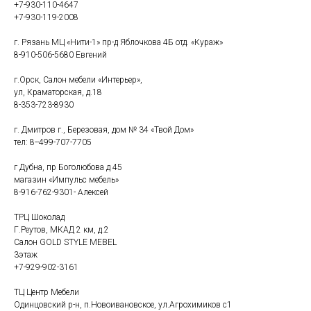
+7-930-110-4647
+7-930-119-2008
г. Рязань МЦ «Нити-1» пр-д Яблочкова 4Б отд. «Кураж»
8-910-506-5680 Евгений
г.Орск, Салон мебели «Интерьер»,
ул, Краматорская, д.18
8-353-723-8930
г. Дмитров г., Березовая, дом № 34 «Твой Дом»
тел: 8--499-707-7705
г Дубна, пр Боголюбова д 45
магазин «Импульс мебель»
8-916-762-9301- Алексей
ТРЦ Шоколад
Г.Реутов, МКАД 2 км, д.2
Салон GOLD STYLE MEBEL
3этаж
+7-929-902-3161
ТЦ Центр Мебели
Одинцовский р-н, п.Новоивановское, ул.Агрохимиков с1