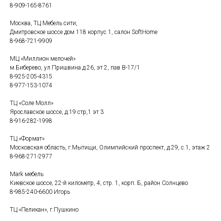
8-909-165-8761
Москва, ТЦ Мебель сити,
Дмитровское шоссе дом 118 корпус 1, салон SoftHome
8-968-721-9909
МЦ «Миллион мелочей»
м.Биберево, ул.Пришвина д.26, эт 2, пав В-17/1
8-925-205-4315
8-977-153-1074
ТЦ «Соле Молл»
Ярославское шоссе, д.19 стр,1 эт 3
8-916-282-1998
ТЦ «Формат»
Московская область, г.Мытищи, Олимпийский проспект, д.29, с.1, этаж 2
8-968-271-2977
Mark мебель
Киевское шоссе, 22-й километр, 4, стр. 1, корп. Б, район Солнцево
8-985-240-6600 Игорь
ТЦ «Пеликан», г.Пушкино